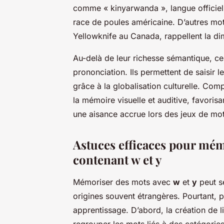
comme « kinyarwanda », langue officiel
race de poules américaine. D’autres mot
Yellowknife au Canada, rappellent la di
Au-delà de leur richesse sémantique, ce
prononciation. Ils permettent de saisir l
grâce à la globalisation culturelle. Com
la mémoire visuelle et auditive, favorisa
une aisance accrue lors des jeux de mot
Astuces efficaces pour mémo
contenant w et y
Mémoriser des mots avec
w
et
y
peut se
origines souvent étrangères. Pourtant, p
apprentissage. D’abord, la création de l
regrouper les mots liés à des catégorie