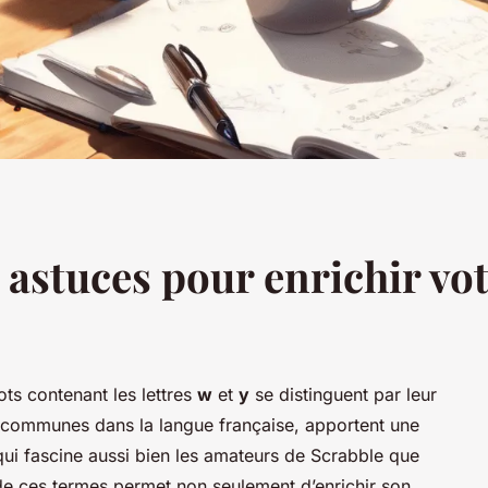
: astuces pour enrichir vo
ots contenant les lettres
w
et
y
se distinguent par leur
eu communes dans la langue française, apportent une
ui fascine aussi bien les amateurs de Scrabble que
 de ces termes permet non seulement d’enrichir son