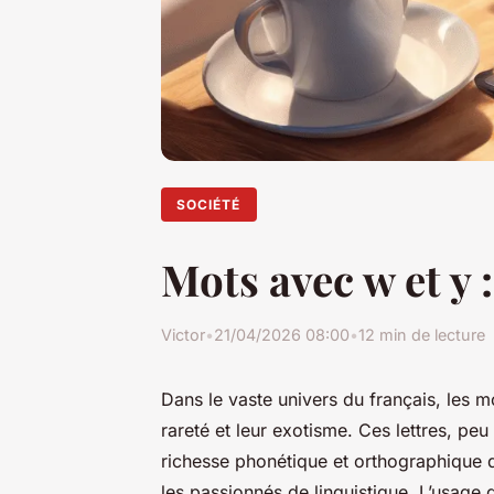
SOCIÉTÉ
Mots avec w et y 
Victor
•
21/04/2026 08:00
•
12 min de lecture
Dans le vaste univers du français, les m
rareté et leur exotisme. Ces lettres, p
richesse phonétique et orthographique q
les passionnés de linguistique. L’usage