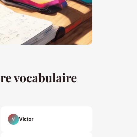
tre vocabulaire
Victor
V