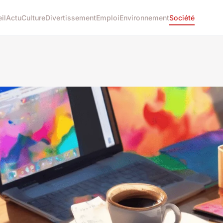
il
Actu
Culture
Divertissement
Emploi
Environnement
Société