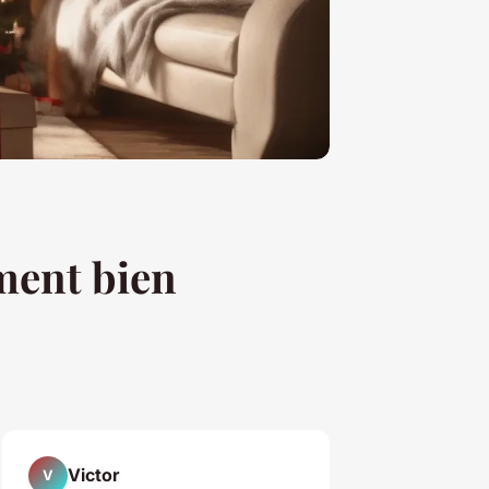
ment bien
Victor
V