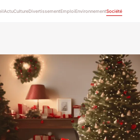
il
Actu
Culture
Divertissement
Emploi
Environnement
Société