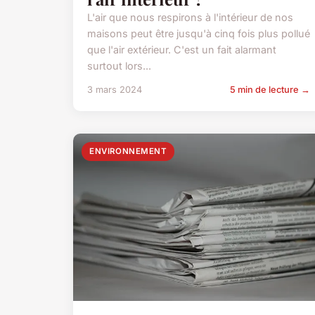
L'air que nous respirons à l'intérieur de nos
maisons peut être jusqu'à cinq fois plus pollué
que l'air extérieur. C'est un fait alarmant
surtout lors...
3 mars 2024
5 min de lecture →
ENVIRONNEMENT