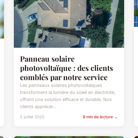
Panneau solaire
photovoltaïque : des clients
comblés par notre service
Les panneaux solaires photovoltaïques
transforment la lumière du soleil en électricité,
offrant une solution efficace et durable. Nos
clients apprécie...
5 juillet 2025
8 min de lecture →