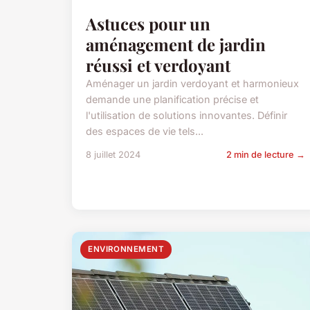
Astuces pour un
aménagement de jardin
réussi et verdoyant
Aménager un jardin verdoyant et harmonieux
demande une planification précise et
l'utilisation de solutions innovantes. Définir
des espaces de vie tels...
8 juillet 2024
2 min de lecture →
ENVIRONNEMENT