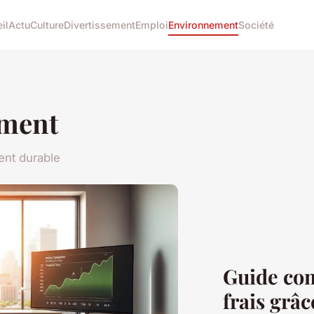
il
Actu
Culture
Divertissement
Emploi
Environnement
Société
ment
ent durable
Guide com
frais grâc