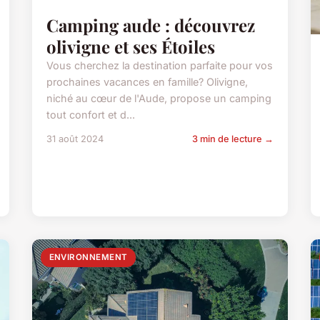
Camping aude : découvrez
olivigne et ses Étoiles
Vous cherchez la destination parfaite pour vos
prochaines vacances en famille? Olivigne,
niché au cœur de l'Aude, propose un camping
tout confort et d...
31 août 2024
3 min de lecture →
ENVIRONNEMENT