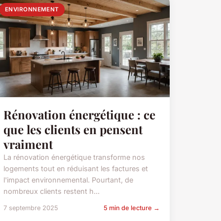
ENVIRONNEMENT
Rénovation énergétique : ce
que les clients en pensent
vraiment
La rénovation énergétique transforme nos
logements tout en réduisant les factures et
l'impact environnemental. Pourtant, de
nombreux clients restent h...
7 septembre 2025
5 min de lecture →