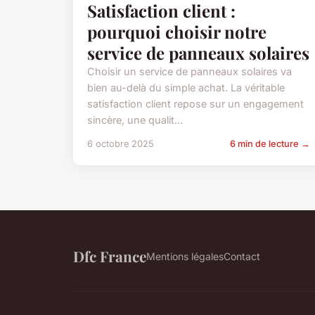
Satisfaction client :
pourquoi choisir notre
service de panneaux solaires
Choisir un service de panneaux solaires va
bien au-delà du simple achat. La véritable
satisfaction client repose sur un engagement
sincère, une qualit...
6 octobre 2025
6 min de lecture →
Dfc France
Mentions légales
Contact