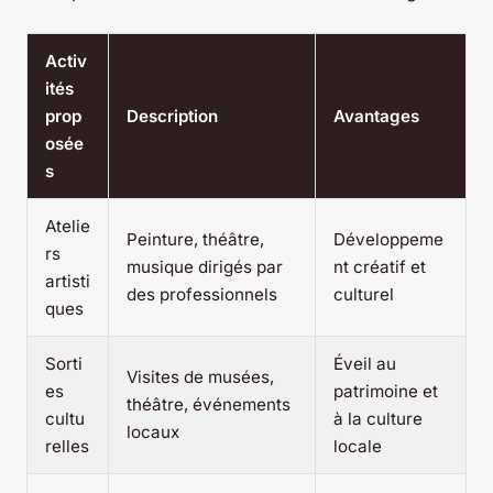
Activ
ités
prop
Description
Avantages
osée
s
Atelie
Peinture, théâtre,
Développeme
rs
musique dirigés par
nt créatif et
artisti
des professionnels
culturel
ques
Sorti
Éveil au
Visites de musées,
es
patrimoine et
théâtre, événements
cultu
à la culture
locaux
relles
locale