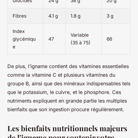
Glucides
24 g
38 g
20 g
Fibres
4.1 g
1.8 g
3 g
Index
Variable
glycémiqu
47
66
(35 à 75)
e
De plus, l’igname contient des vitamines essentielles
comme la vitamine C et plusieurs vitamines du
groupe B, ainsi que des minéraux indispensables tels
que le potassium, le cuivre, et le phosphore. Ces
nutriments expliquent en grande partie les multiples
bienfaits que son ingestion procure régulièrement.
Les bienfaits nutritionnels majeurs
de l’igname pour soutenir votre