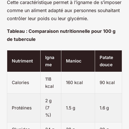
Cette caractéristique permet à l’igname de s’imposer
comme un aliment adapté aux personnes souhaitant
contrôler leur poids ou leur glycémie.
Tableau : Comparaison nutritionnelle pour 100 g
de tubercule
Igna
Patate
Nutriment
Manioc
me
douce
118
Calories
160 kcal
90 kcal
kcal
2 g
Protéines
(7
1.5 g
1.6 g
%)