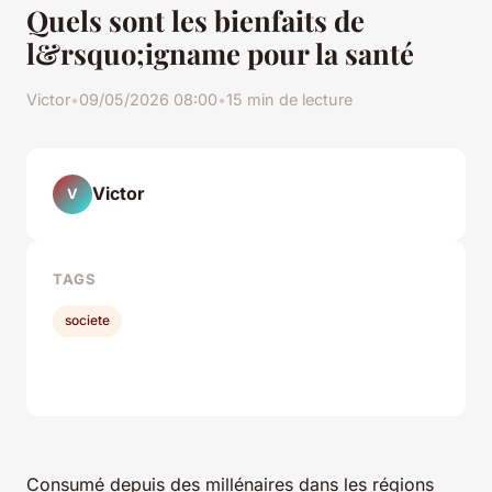
Quels sont les bienfaits de
l&rsquo;igname pour la santé
Victor
•
09/05/2026 08:00
•
15 min de lecture
Victor
V
TAGS
societe
Consumé depuis des millénaires dans les régions