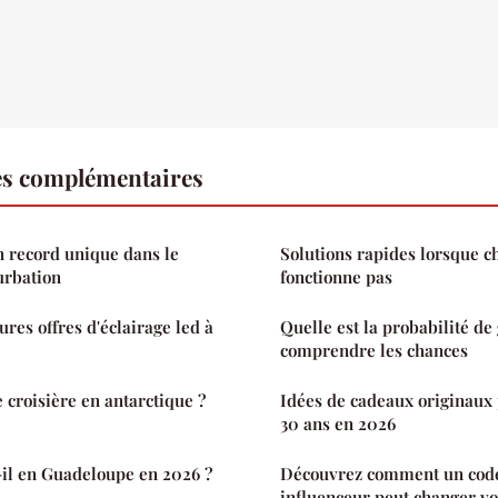
es complémentaires
 record unique dans le
Solutions rapides lorsque c
urbation
fonctionne pas
eures offres d'éclairage led à
Quelle est la probabilité de 
comprendre les chances
croisière en antarctique ?
Idées de cadeaux originau
30 ans en 2026
-il en Guadeloupe en 2026 ?
Découvrez comment un cod
influenceur peut changer vo