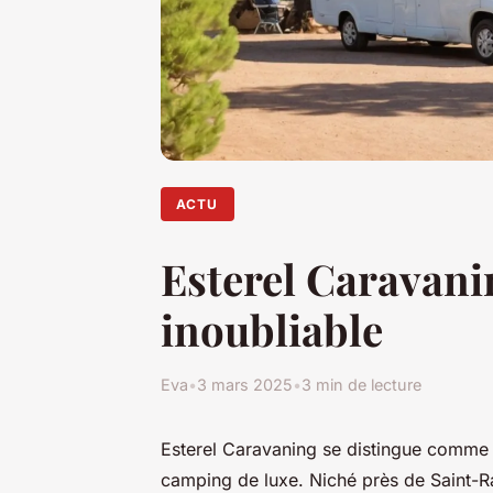
ACTU
Esterel Caravanin
inoubliable
Eva
•
3 mars 2025
•
3 min de lecture
Esterel Caravaning se distingue comme 
camping de luxe. Niché près de Saint-Ra