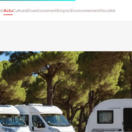
il
Actu
Culture
Divertissement
Emploi
Environnement
Société