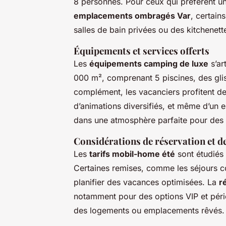
8 personnes. Pour ceux qui préfèrent un
emplacements ombragés Var
, certai
salles de bain privées ou des kitchenett
Équipements et services offerts
Les
équipements camping de luxe
s’ar
000 m², comprenant 5 piscines, des gli
complément, les vacanciers profitent d
d’animations diversifiés, et même d’un 
dans une atmosphère parfaite pour des
Considérations de réservation et de
Les
tarifs mobil-home été
sont étudiés 
Certaines remises, comme les séjours co
planifier des vacances optimisées. La
r
notamment pour des options VIP et périod
des logements ou emplacements rêvés.