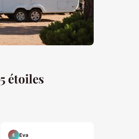
5 étoiles
Eva
E