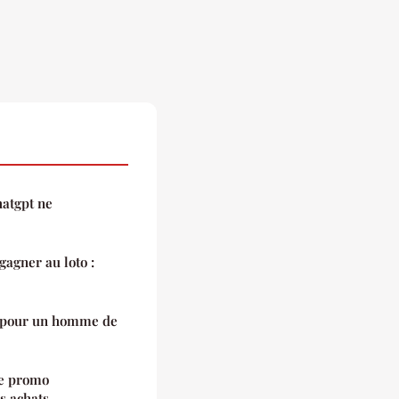
hatgpt ne
gagner au loto :
x pour un homme de
e promo
s achats