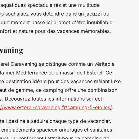
 aquatiques spectaculaires et une multitude
ous souhaitiez vous détendre dans un jacuzzi ou
aque moment passé ici promet d'être inoubliable.
onfort et nature pour des vacances mémorables.
avaning
terel Caravaning se distingue comme un véritable
la mer Méditerranée et le massif de l’Esterel. Ce
une destination idéale pour des vacances mêlant luxe
 haut de gamme, ce camping offre une combinaison
es. Découvrez toutes les informations sur cet
://www.esterel-caravaning.fr/camping-5-etoiles/
.
étail destiné à séduire chaque type de vacancier.
, emplacements spacieux ombragés et sanitaires
ues qui renforcent l’attrait pour ce camping de